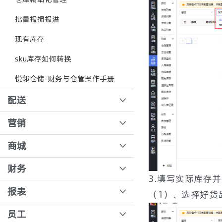
商品多规格设置
新版会员等级
分销端如何操作门店订货
快递到家模式操作文档
批量报损报溢
怎么隐藏会员价格？
会员注册审核
商品团长分佣如何设置
如何进行单品售后
现有库存
跨境购
订单二次确认
sku库存如何转换
定金券流程操作
门店订货自动化操作流程
悦邻仓储-财务与仓管操作手册
退补重量设置
悦邻分销门店订货操作流程
配送
限购数量设置
超时自动退款
配送路线设置
营销
如何同步商品到商户
打印配送单
直播发放积分、优惠券、商品如何创建
商城
组合商品如何创建
运费模板操作教程
直播间签到手册
商城配置添加删除功能
财务
3.填写实际库存
新版商品模块操作手册
分拣称订单操作流程
直播签到-按会员等级/标签，领取积分
小程序登录页面背景和图片配置
创建付款账户进行转账
报表
（1）、选择好货
如何设置商品协议价
店内发货操作文档
优惠券创建与发放
手机时间与服务时间不一致
采购收货、结算
数据看板
员工
多商品绑定同1个货品
会员核销单操作流程