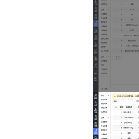
模板绑定
如何修改用户头像
核销票据
首页精选
直播参数
如何设置新客首单奖励
站内消息
小程序审核通过后如何发布
收银台快捷键的运用
申请导购
直播分享
如何设置首页弹窗领取优惠券
订阅消息模板配置
订阅消息模板配置
收银台商品整单改价、价格抹零
开播前的设置
看播报告v2
团长如何给顾客发放优惠券、积分、商品
收银机小票配置
小程序订阅消息配置
收银一体称调试
直播中的设置
OBS如何去除绿幕
全局签到
基础设置-小程序配置
起送价设置
强制刷新清除收银台缓存
商品踢单功能
直播分类
直播间发放优惠券操作手册
基础配置-刷单用户配置
蓝牙打印机教程
如何设置收银台退款密码
直播标签v2
常态化招新活动
基础配置-配送配置
分拣秤订单流程
副团长/助播使用教程
基础配置-收银台配置
正常验证码VS异常验证码
分销端新版看播报告
基础配置-直播间配置
多商户单门店修改为 多商户多门店 操作指引
上架商品超卖说明
通联商户号配置/独立收银配置
分拣秤配置
如何进行直播连麦?
切换客户独立品牌注意事项
公众号配置小程序入口
中控台操作文档