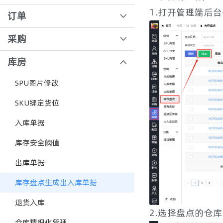
佣金策略
会员标签批量导入
分销端佣金提现
1.打开管理端后
业务员移动端操作流程
订单
商品档案
会员标签
团长审核
订单核销/合并核销
采购
商品类目
店长员工顾客注册流程
商品佣金设置
商品规格汇总功能
新增采购员和供应商
库房
举报管理
设置会员账期
分销审核
支付流水
手动新增采购单
SPU图片修改
商品标签
会员等级
分销关系定义
收银台、团长，导购核销流程
采购员移动端操作
SKU绑定货位
商品如何快速改价
多门店会员注册指南
毛利测算
C端订单流转流程
供应商创建报价单
入库单据
商品如何添加赠送积分？
团长账号变更及会员变更团长
绑定关系如何产生
订单退货全流程
供应商移动端
库存安全阈值
限购商品数量，起送价设置
自定义会员模版
分销方式：团长分销和会员分销的区别
批量核销
出库单据
智能推荐图片
会员迁移注意事项
提货点更换
合并核销【分销端】
库存盘点生成出入库单据
快速修改商品信息
分销端绑定自定义命名标签绑定
绑定团长权限
合并核销【收银端】
退货入库
商品列表菜单拖动排序
批量换绑会员
待发货订单核销VS待收货订单核销
2.选择盘点的仓
管理后台 订单-异常订单-提货点异常 功能使用说明：
仓库精细化管理