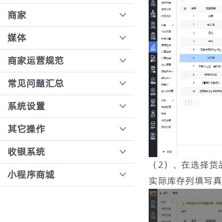
卡片活动创建
常用工具
模板审核
驾驶舱报表
员工角色管理
商家
如何设置商品限时折扣
福袋活动
首页精选
发行审核
经营日报报表
操作员创建
连锁多商户模式下，商家账号登录
媒体
如何设置门店单品改价优惠
集卡活动-集套卡
直播计费规则详解
经营汇总报表
业务员创建
连锁多商户模式下收银账号创建
上架商品超售详情
商家运营规范
如何在直播间发放积分
费用中心
销售统计
分拣员创建
预分拣核销流程
开通直播录制
如何添加优惠券
悦邻人人播商家规范
常见问题汇总
分佣转账打款操作流程
余额统计
城市分部
直播标签
如何创建秒杀活动
悦邻人人播平台禁发商品及信息
门店常见问题汇总
系统设置
独立收银配置
直播分发策略
积分商城
行业准入对照表
门店店长换绑注意事项
打印模板配置
其它操作
取消/换绑店长操作流程及注意事项
预直播禁止用户进入直播间设置
如何创建优惠券发行活动
售后订单说明文档
公众号跳转小程序的操作教程
收银系统
商家变更手机号
直播间踢出和禁言会员
如何设置新客首次注册奖励
（2）、在选择货
收银台设置退款审核
如何设置客服人员？
收银系统使用教程
小程序商城
流量独立结算
OBS 操作流程
实际库存列填写真
新客注册领取优惠券
售后规则配置-订单穿透
如何更换小程序logo
收银台桌面快捷方式创建
短信余额不足
多路推流配置文档
下单分享优惠券
排队功能讲解
如何添加小程序的服务类目？
收银台操作教程
代客下单
直播类目
门店签到