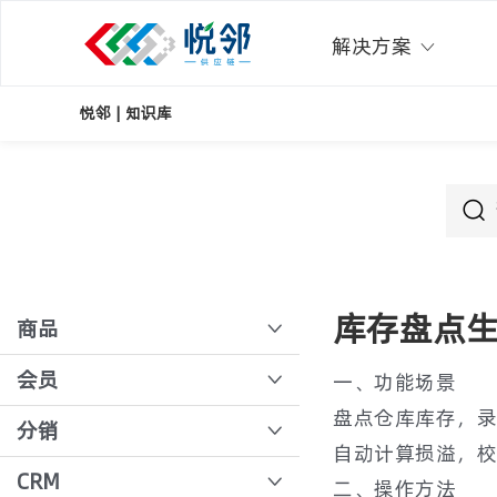
解决方案
悦邻 | 知识库
库存盘点
商品
如何上架商品？
会员
一、功能场景
盘点仓库库存，录
总部商品
店长注册、绑定商户
分销
自动计算损溢，校
多规格商品导入
会员招募
主动订货
CRM
二、操作方法